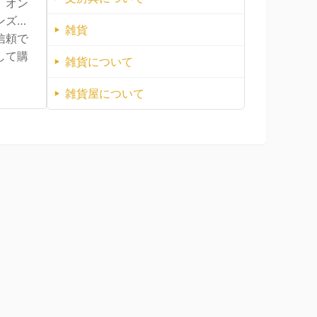
、オン
ンズ通
雑貨
信頼で
して購
雑貨について
雑貨屋について